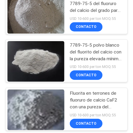
DE
7789-75-5 del fluoruro
del calcio del grado para
PRIVACIDAD
la industria química
USD 10-600 per ton MOQ:55
CONTACTO
7789-75-5 polvo blanco
del fluorito del calcio con
la pureza elevada mínima
99,9%
USD 10-600 per ton MOQ:55
CONTACTO
Fluorita en terrones de
fluoruro de calcio CaF2
con una pureza del
80%-97% / Fluorespato.
USD 10-600 per ton MOQ:55
Usado para artículos
CONTACTO
decorativos