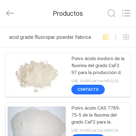
Jiaozuo
Eversim
Imp.&Exp.Co.,Ltd.
Productos
All
Rights
Reserved.
EN
acid grade fluorspar powder fabricación en línea
CASA
Polvo ácido inodoro de la
PRODUCTOS
fluorina del grado CaF2
97 para la producción de
LOS
ácido hidrofluórico
USD 10-600 per ton MOQ:55
VÍDEOS
CONTACTO
Polvo ácido CAS 7789-
SOBRE
75-5 de la fluorina del
NOSOTROS
grado CaF2 para la
industria del vidrio
USD 10-600 per ton MOQ:55