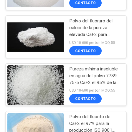
RECORRIDO
CONTACTO
POR
Polvo del fluoruro del
LA
calcio de la pureza
FÁBRICA
elevada CaF2 para
Matercials de capa
USD 10-600 per ton MOQ:55
óptico
CONTROL
CONTACTO
DE
Pureza mínima insoluble
CALIDAD
en agua del polvo 7789-
75-5 CaF2 el 95% de la
fluorina del calcio
CONTACTA
USD 10-600 per ton MOQ:55
CONTACTO
CON
NOSOTROS
Polvo del fluorito de
CaF2 el 97% para la
NOTICIAS
producción ISO 9001