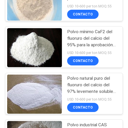
Certificat de la
USD 10-600 per ton MOQ:55
ferroaleación
CONTACTO
CASOS
DE
Polvo mínimo CaF2 del
TRABAJO
fluoruro del calcio del
95% para la aprobación
de la metalurgia ISO
SOLICITAR
USD 10-600 per ton MOQ:55
9001
CONTACTO
UNA CITA
Polvo natural puro del
MAPA
fluoruro del calcio del
DEL
97% levemente soluble
en ácido
USD 10-600 per ton MOQ:55
SITIO
CONTACTO
POLÍTICA
Polvo industrial CAS