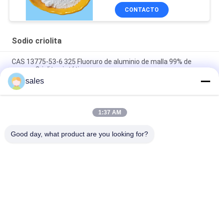
CONTACTO
Sodio criolita
CAS 13775-53-6 325 Fluoruro de aluminio de malla 99% de
pureza Criolita sintética
sales
Sobre el grado industrial 1000 de Mesh Sodium Cryolite CAS
13775-53-6
1:37 AM
Peso molecular 209.94 Cryolita de sodio Compuesto químico
insoluble en agua Ideal para procesos de fabricación industrial
Good day, what product are you looking for?
Categorías Populares
Todos
Sodio Criolita
Potasio Criolita
Fluoruro De Aluminio
Sals De Fluoruro