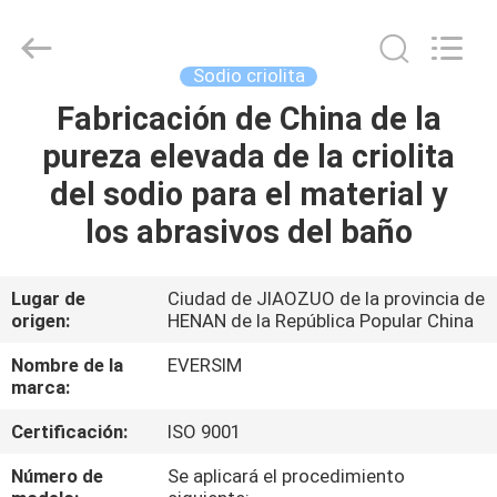
Jiaozuo
Eversim
Imp.&Exp.Co.,Ltd.
All
Rights
Sodio criolita
Reserved.
Fabricación de China de la
EN
pureza elevada de la criolita
CASA
del sodio para el material y
PRODUCTOS
los abrasivos del baño
LOS
Lugar de
Ciudad de JIAOZUO de la provincia de
origen:
HENAN de la República Popular China
VÍDEOS
Nombre de la
EVERSIM
marca:
SOBRE
Certificación:
ISO 9001
NOSOTROS
Número de
Se aplicará el procedimiento