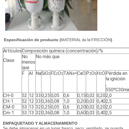
Especificación de producto (
MATERIAL de
la
FRICCIÓN
)
Artículos
Composición química (concentración)/%
No
No más que
Clase
menos
que
F
Al
Na
SiO
FE
O
TAN
=
CaO
P
O
H
O
Pérdida en
2
2
3
4
2
5
2
la ignición
,
550ºC30mi
CH-0
52
12
33
0,25
0,05
0,6
0,15
0,02
0,20
2,0
CH-1
52
12
33
0,36
0,08
1,0
0,20
0,03
0,40
2,5
CM-0
53
13
32
0,25
0,05
0,6
0,20
0,02
0,20
2,0
Cm-1
53
13
32
0,36
0,08
1,0
0,60
0,03
0,40
2,5
EMPAQUETADO Y ALMACENAMIENTO
Se debe almacenar en un lugar fresco, seco, ventilado, se guarda