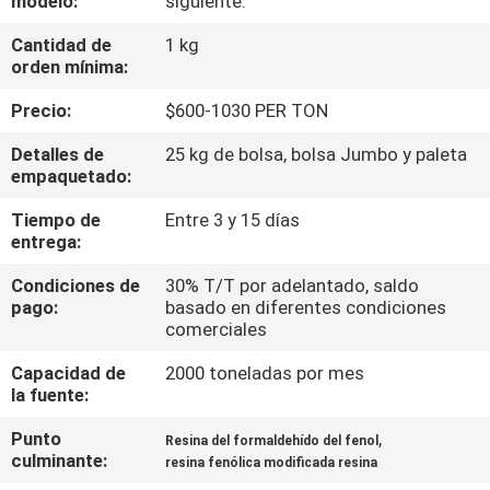
modelo:
siguiente:
RECORRIDO
Cantidad de
1 kg
POR
orden mínima:
LA
Precio:
$600-1030 PER TON
FÁBRICA
Detalles de
25 kg de bolsa, bolsa Jumbo y paleta
empaquetado:
CONTROL
Tiempo de
Entre 3 y 15 días
DE
entrega:
CALIDAD
Condiciones de
30% T/T por adelantado, saldo
pago:
basado en diferentes condiciones
comerciales
CONTACTA
CON
Capacidad de
2000 toneladas por mes
la fuente:
NOSOTROS
Punto
,
Resina del formaldehído del fenol
culminante:
resina fenólica modificada resina
NOTICIAS