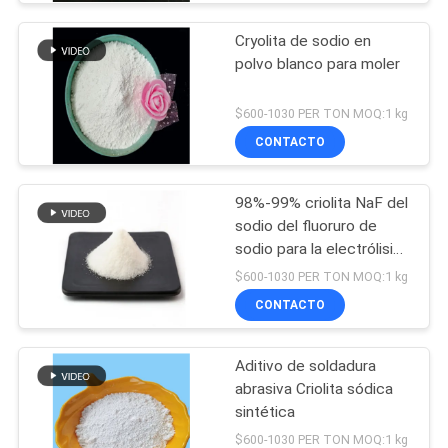
Cryolita de sodio en
polvo blanco para moler
$600-1030 PER TON MOQ:1 kg
CONTACTO
98%-99% criolita NaF del
sodio del fluoruro de
sodio para la electrólisis
de aluminio
$600-1030 PER TON MOQ:1 kg
CONTACTO
Aditivo de soldadura
abrasiva Criolita sódica
sintética
$600-1030 PER TON MOQ:1 kg