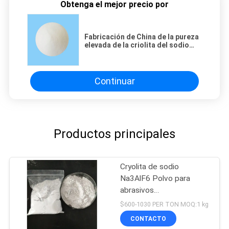
Obtenga el mejor precio por
Fabricación de China de la pureza
elevada de la criolita del sodio
para el material y los abrasivos
del baño
Continuar
Productos principales
Cryolita de sodio
Na3AlF6 Polvo para
abrasivos
Hexafluoroaluminato de
$600-1030 PER TON MOQ:1 kg
sodio
CONTACTO